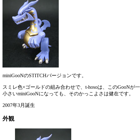
miniGooNのSTITCHバージョンです。
スミレ色×ゴールドの組み合わせで、t-hosoは、このGooN
小さいminiGooNになっても、そのかっこよさは健在です。
2007年3月誕生
外観