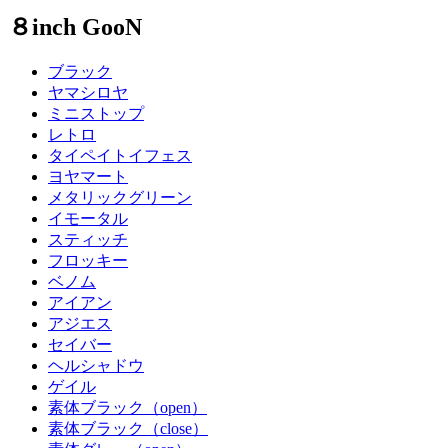
８inch GooN
ブラック
ヤマシロヤ
ミニストップ
レトロ
タイペイトイフェス
ヨヤマート
メタリックグリーン
イモータル
スティッチ
フロッキー
ベノム
アイアン
アジエス
セイバー
ヘルシャドウ
ゲイル
素体ブラック（open）
素体ブラック（close）