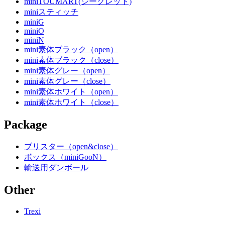
miniTOUMART(シークレット)
miniスティッチ
miniG
miniO
miniN
mini素体ブラック（open）
mini素体ブラック（close）
mini素体グレー（open）
mini素体グレー（close）
mini素体ホワイト（open）
mini素体ホワイト（close）
Package
ブリスター（open&close）
ボックス（miniGooN）
輸送用ダンボール
Other
Trexi