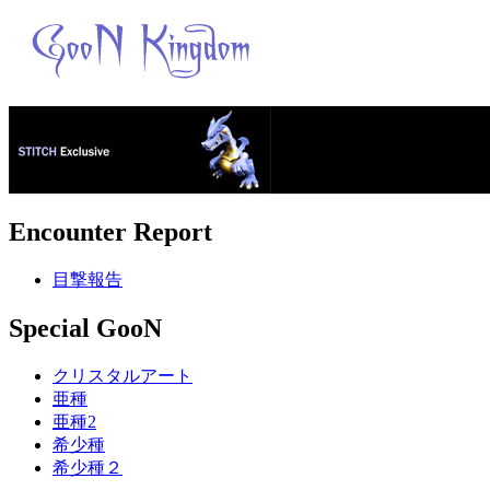
Encounter Report
目撃報告
Special GooN
クリスタルアート
亜種
亜種2
希少種
希少種２